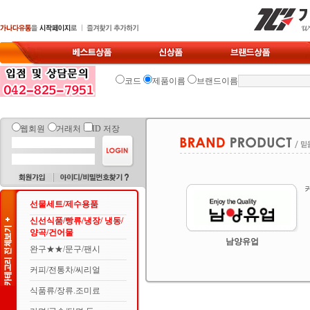
코드
제품이름
브랜드이름
웹회원
거래처
ID 저장
선물세트/제수용품
신선식품/빵류/냉장/ 냉동/
양곡/건어물
남양유업
완구★★/문구/팬시
커피/전통차/씨리얼
식품류/장류.조미료