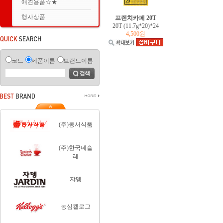
애견용품☆★
행사상품
프렌치카페 20T
20T (11.7g*20)*24
4,500원
코드
제품이름
브랜드이름
(주)동서식품
(주)한국네슬
레
쟈뎅
농심켈로그