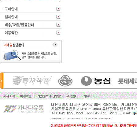
동원f&b
진미식품
오뚜기
cj
샘표
정화식품
한국야쿠르트
삼양식품