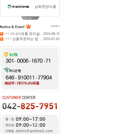
삼화한양식품
티젠
++ 가나다유통 위치설...
2010-08-31
+++ 상품주문하는 법 ...
2010-07-02
담터
화미
주식회사동서
사조해표
대한제분
청정원