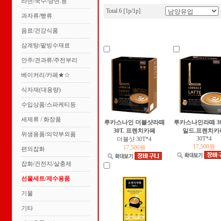
라면/국수/당면.등
Total 6 [1p/1p]
과자류/빵류
음료/건강식품
삼계탕/팥빙수재료
안주/견과류/주전부리
베이커리/카페★☆
식자재(대용량)
수입상품/스파케티등
세제류 / 화장품
루카스나인 더블샷라떼
루카스나인라떼 30
30T. 프렌치카페
일드.프렌치카
위생용품/의약부외품
30T*4
더블샷 30T*4
17,500원
17,500원
편의잡화
잡화/건전지/살충제
선물세트/제수용품
기물
기타