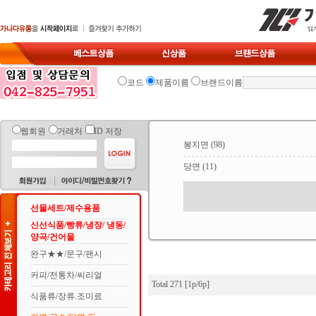
코드
제품이름
브랜드이름
웹회원
거래처
ID 저장
봉지면
(98)
당면
(11)
선물세트/제수용품
신선식품/빵류/냉장/ 냉동/
양곡/건어물
완구★★/문구/팬시
커피/전통차/씨리얼
Total 271 [1p/6p]
식품류/장류.조미료