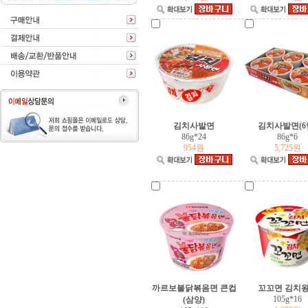
동원f&b
진미식품
오뚜기
cj
김치사발면
김치사발면(6
86g*24
86g*6
954원
5,725원
샘표
정화식품
한국야쿠르트
삼양식품
까르보불닭볶음면 큰컵
꼬꼬면 김치
105g*16
(삼양)