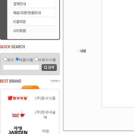
코드
제품이름
브랜드이름
(주)동서식품
(주)한국네슬
레
쟈뎅