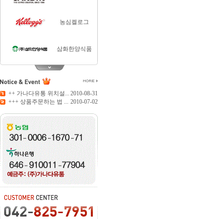
농심켈로그
삼화한양식품
티젠
++ 가나다유통 위치설...
2010-08-31
+++ 상품주문하는 법 ...
2010-07-02
담터
화미
주식회사동서
사조해표
대한제분