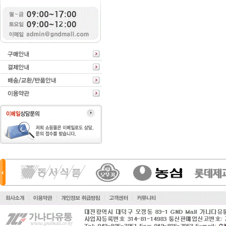
청정원
동원f&b
진미식품
오뚜기
cj
샘표
정화식품
한국야쿠르트