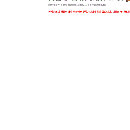
삼양식품
농심라면
해태음료
코카콜라
동아오츠카
롯데칠성음료
남양유업
LG생활건강