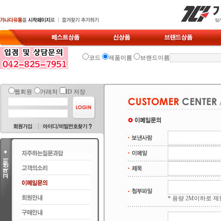
코드
제품이름
브랜드이름
웹회원
거래처
ID 저장
* 용량 2M이하로 제한됩니