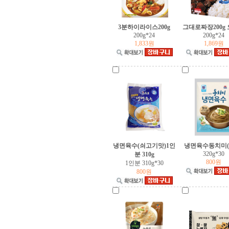
농심라면
3분하이라이스200g
그대로짜장200g
해태음료
200g*24
200g*24
1,833원
1,869원
코카콜라
동아오츠카
롯데칠성음료
남양유업
냉면육수(쇠고기맛)1인
냉면육수동치미(
320g*30
분 310g
800원
1인분 310g*30
LG생활건강
800원
애경
피죤