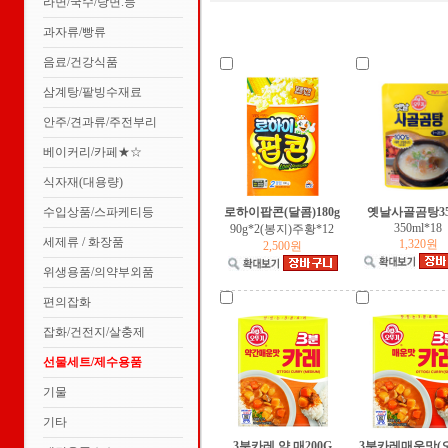
라면/국수/당면.등
과자류/빵류
음료/건강식품
삼계탕/팥빙수재료
안주/견과류/주전부리
베이커리/카페★☆
식자재(대용량)
수입상품/스파케티등
로하이팝콘(달콤)180g
옛날사골곰탕35
350ml*18
90g*2(봉지)주황*12
세제류 / 화장품
1,320원
2,500원
위생용품/의약부외품
편의잡화
잡화/건전지/살충제
선물세트/제수용품
기물
기타
3분카레 약.매200G
3분카레매운맛(