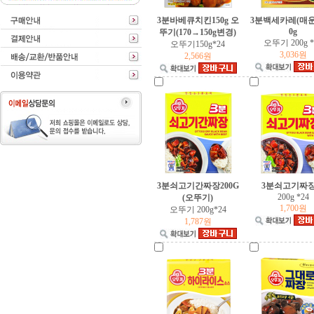
동원f&b
3분바베큐치킨150g 오
3분백세카레(매운
0g
뚜기(170→150g변경)
오뚜기 200g *
오뚜기150g*24
진미식품
3,036원
2,566원
오뚜기
cj
샘표
3분쇠고기간짜장200G
3분쇠고기짜장
200g *24
(오뚜기)
정화식품
1,700원
오뚜기 200g*24
1,787원
한국야쿠르트
삼양식품