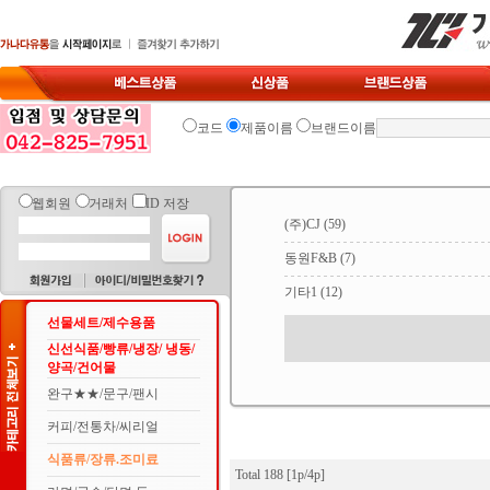
코드
제품이름
브랜드이름
웹회원
거래처
ID 저장
(주)CJ
(59)
동원F&B
(7)
기타1
(12)
선물세트/제수용품
신선식품/빵류/냉장/ 냉동/
양곡/건어물
완구★★/문구/팬시
커피/전통차/씨리얼
식품류/장류.조미료
Total 188 [1p/4p]