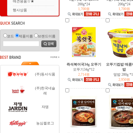
애견용품☆★
200g*24
200g*24
1,700원
1,700원
행사상품
코드
제품이름
브랜드이름
즉석북어국34g 오뚜기
오뚜기컵밥 매콤
오뚜기34g*12
밥
(주)동서식품
2,714원
덮밥 280g *1
2,950원
(주)한국네슬
레
쟈뎅
농심켈로그