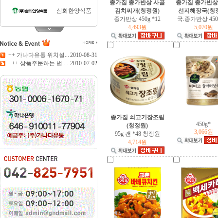
종가집 종가반상 사골
종가집 종가반상
삼화한양식품
김치찌개(청정원)
선지해장국(청
종가반상 450g *12
국.종가반상 450
4,493원
5,070원
티젠
++ 가나다유통 위치설...
2010-08-31
+++ 상품주문하는 법 ...
2010-07-02
담터
화미
종가집 쇠고기장조림
주식회사동서
450g*
(청정원)
3,066원
95g 캔 *48 청정원
4,714원
사조해표
대한제분
청정원