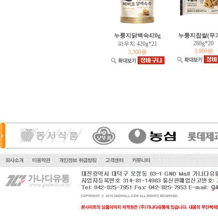
P&G
누룽지닭백숙420g
누룽지찹쌀(무
288g*20
파우치 420g*21
3,900원
3,300원
해태제과
오리온
크라운제과
롯데제과
유한킴벌리
미래생활
예지미인