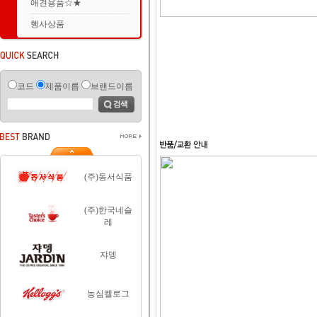
애견용품☆★
행사상품
코드
제품이름
브랜드이름
(주)동서식품
(주)한국네슬
레
쟈뎅
농심켈로그