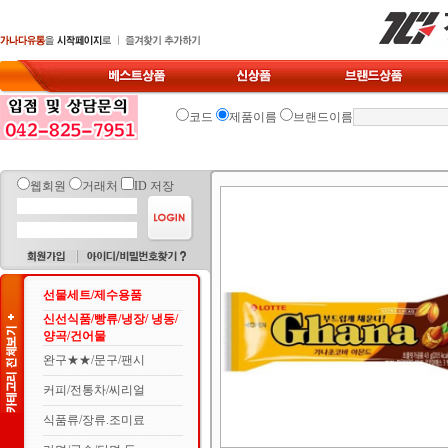
코드
제품이름
브랜드이름
웹회원
거래처
ID 저장
선물세트/제수용품
신선식품/빵류/냉장/ 냉동/
양곡/건어물
완구★★/문구/팬시
커피/전통차/씨리얼
식품류/장류.조미료