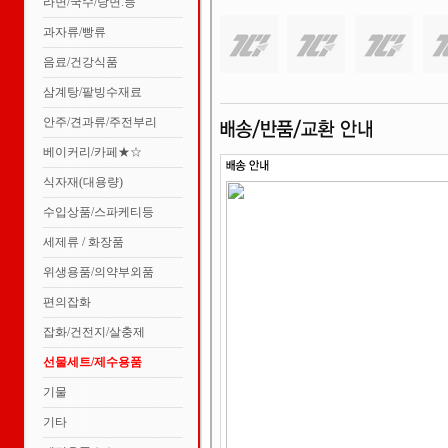
라면/국수/당면.등
과자류/빵류
음료/건강식품
삼계탕/팥빙수재료
안주/견과류/주전부리
베이커리/카페★☆
식자재(대용량)
수입상품/스파케티등
세제류 / 화장품
위생용품/의약부외품
편의잡화
잡화/건전지/살충제
선물세트/제수용품
기물
기타