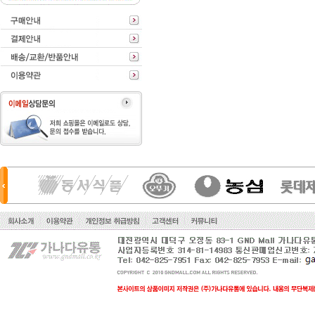
동원f&b
진미식품
오뚜기
cj
샘표
정화식품
한국야쿠르트
삼양식품