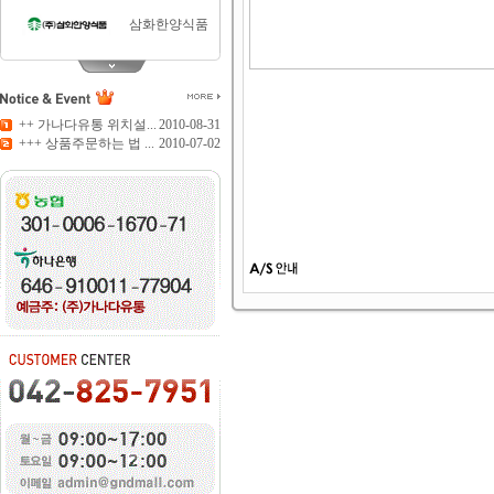
삼화한양식품
티젠
++ 가나다유통 위치설...
2010-08-31
+++ 상품주문하는 법 ...
2010-07-02
담터
화미
주식회사동서
사조해표
대한제분
청정원